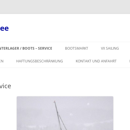
see
Zum
Inhalt
TERLAGER / BOOTS – SERVICE
BOOTSMARKT
VX SAILING
springen
VX ONE VERKAUF
EN
HAFTUNGSBESCHRÄNKUNG
KONTAKT UND ANFAHRT
VX SAILING ZUBE
ERSATZTEILE / T
vice
/ SEGEL