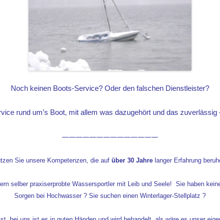
Noch keinen Boots-Service? Oder den falschen Dienstl
eister?
rvice rund um’s Boot, mit allem was dazugehört und das zuverlässig –
——————————————
tzen Sie unsere Kompetenzen, die auf
über 30 Jahre
langer Erfahrung beruh
dern selber praxiserprobte Wassersportler mit Leib und Seele! Sie haben kei
Sorgen bei Hochwasser ? Sie suchen einen Winterlager-Stellplatz ?
ist, bei uns ist es in guten Händen und wird behandelt, als wäre es unser e