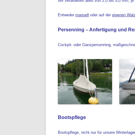
Wir verarbeiten alles von 2,0 bis 5,0 mm, j
Entweder
manuell
oder auf der
eigenen Wal
Persenning – Anfertigung und Re
Cockpit- oder Ganzpersenning, maßgeschneide
Bootspflege
Bootspflege, nicht nur für unsere Winterlag