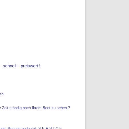
 schnell – preiswert !
en.
ne Zeit ständig nach Ihrem Boot zu sehen ?
igenes. Bei uns bedeutet S E R V I C E