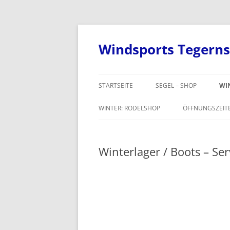
Windsports Tegern
STARTSEITE
SEGEL – SHOP
WIN
WINTER: RODELSHOP
ÖFFNUNGSZEIT
WINTER: SCHNEESCHUHE
Winterlager / Boots – Ser
WINTER: VERLEIH