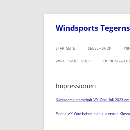
Windsports Tegern
STARTSEITE
SEGEL – SHOP
WIN
WINTER: RODELSHOP
ÖFFNUNGSZEIT
WINTER: SCHNEESCHUHE
Impressionen
WINTER: VERLEIH
Klassenmeisterschaft VX One Juli 2023 a
Sechs VX One haben sich zur ersten Klassen