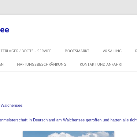
see
Zum
Inhalt
TERLAGER / BOOTS – SERVICE
BOOTSMARKT
VX SAILING
springen
VX ONE VERKAUF
EN
HAFTUNGSBESCHRÄNKUNG
KONTAKT UND ANFAHRT
VX SAILING ZUBEHÖ
ERSATZTEILE / TAU
/ SEGEL
m Walchensee:
meisterschaft in Deutschland am Walchensee getroffen und hatten alle richt